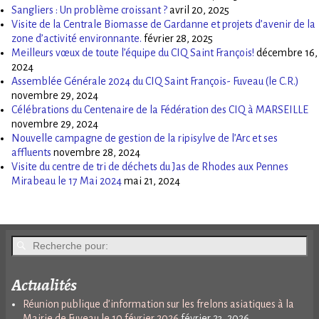
Sangliers : Un problème croissant ?
avril 20, 2025
Visite de la Centrale Biomasse de Gardanne et projets d’avenir de la
zone d’activité environnante.
février 28, 2025
Meilleurs vœux de toute l’équipe du CIQ Saint François!
décembre 16,
2024
Assemblée Générale 2024 du CIQ Saint François- Fuveau (le C.R.)
novembre 29, 2024
Célébrations du Centenaire de la Fédération des CIQ à MARSEILLE
novembre 29, 2024
Nouvelle campagne de gestion de la ripisylve de l’Arc et ses
affluents
novembre 28, 2024
Visite du centre de tri de déchets du Jas de Rhodes aux Pennes
Mirabeau le 17 Mai 2024
mai 21, 2024
Actualités
Réunion publique d’information sur les frelons asiatiques à la
Mairie de Fuveau le 10 février 2026
février 23, 2026