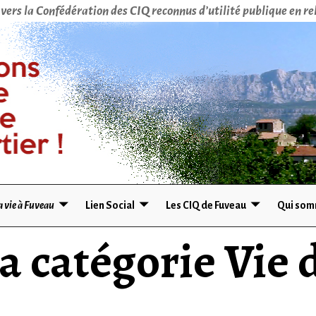
vers la Confédération des CIQ reconnus d’utilité publique en rel
a vie à Fuveau
Lien Social
Les CIQ de Fuveau
Qui som
la catégorie
Vie 