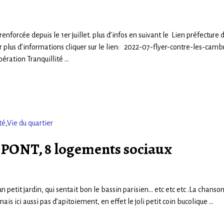
enforcée depuis le 1er juillet. plus d’infos en suivant le Lien préfecture
 plus d’informations cliquer sur le lien: 2022-07-flyer-contre-les-camb
pération Tranquillité
…
té
,
Vie du quartier
NT, 8 logements sociaux
etit jardin, qui sentait bon le bassin parisien… etc etc etc .La chanson 
s ici aussi pas d’apitoiement, en effet le joli petit coin bucolique
…