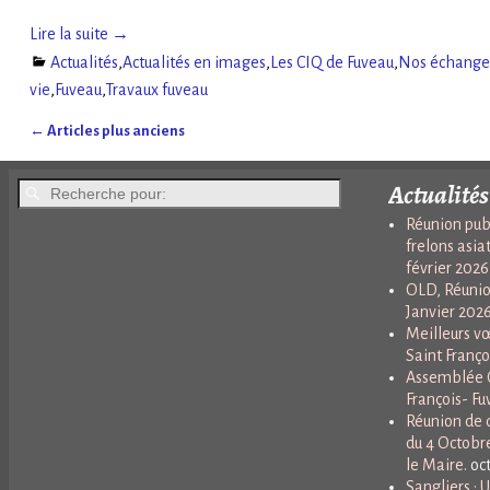
Lire la suite →
Actualités
,
Actualités en images
,
Les CIQ de Fuveau
,
Nos échanges
vie
,
Fuveau
,
Travaux fuveau
←
Articles plus anciens
Navigation des articles
Actualités
Réunion publ
frelons asia
février 2026
OLD, Réunio
Janvier 202
Meilleurs vœ
Saint Franço
Assemblée G
François- Fuv
Réunion de q
du 4 Octobr
le Maire.
oc
Sangliers : 