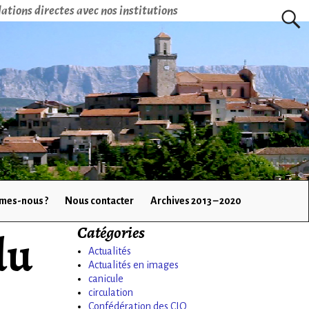
ations directes avec nos institutions
mes-nous ?
Nous contacter
Archives 2013 – 2020
Catégories
du
Actualités
Actualités en images
canicule
circulation
Confédération des CIQ