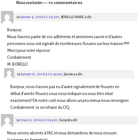
Nous contacter
— 10 commentaires
Le
janvier 4, 2016 à 1:05 pm
,
BORELLO MARC
a dit :
Bonjour;
Nous faisons partie de vos adhérents et aimerions savoir si d’autres
personnes vous ont signalé de nombreuses fissures sur leur maison !!!!!!
Merci pour votre réponse
Cordialement.
M. BORELLO
Le
janvier 31, 2016 à 10:43 am
,
jlarvieu
a dit :
Bonjour, nous n’avons pas eu d’autre signalement de fissures en
début d’année.Pouvez vous nous indiquer ou vous êtes situé
exactement? De notre coté nous allons un peu mieux nous renseigner.
Cordialement. Le secrétaire du CIQ
Le
mars 6, 2016 à 3:04 pm
,
Siccardi
a dit :
Nous serons absents à l’AG et vous demandons de nous excuser…
(sommes en Argentine).