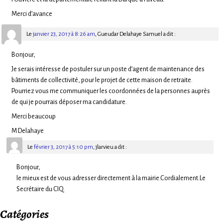
Merci d’avance
Le
janvier 23, 2017 à 8:26 am
,
Gueudar Delahaye Samuel
a dit :
Bonjour,
Je serais intéresse de postuler sur un poste d’agent de maintenance des
bâtiments de collectivité, pour le projet de cette maison de retraite.
Pourriez vous me communiquer les coordonnées de la personnes auprès
de qui je pourrais déposer ma candidature.
Merci beaucoup
M Delahaye
Le
février 3, 2017 à 5:10 pm
,
jlarvieu
a dit :
Bonjour,
le mieux est de vous adresser directement à la mairie.Cordialement.Le
Secrétaire du CIQ.
Catégories