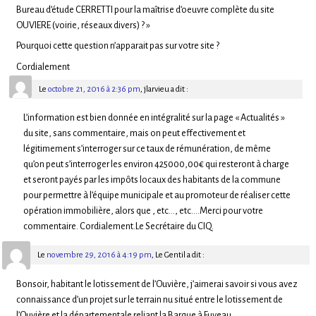
Bureau d’étude CERRETTI pour la maîtrise d’oeuvre complète du site
OUVIERE (voirie, réseaux divers) ? »
Pourquoi cette question n’apparait pas sur votre site ?
Cordialement
Le
octobre 21, 2016 à 2:36 pm
,
jlarvieu
a dit :
L’information est bien donnée en intégralité sur la page « Actualités »
du site, sans commentaire, mais on peut effectivement et
légitimement s’interroger sur ce taux de rémunération, de même
qu’on peut s’interroger les environ 425000,00€ qui resteront à charge
et seront payés par les impôts locaux des habitants de la commune
pour permettre à l’équipe municipale et au promoteur de réaliser cette
opération immobilière, alors que , etc…, etc….Merci pour votre
commentaire. Cordialement.Le Secrétaire du CIQ.
Le
novembre 29, 2016 à 4:19 pm
,
Le Gentil
a dit :
Bonsoir, habitant le lotissement de l’Ouvière, j’aimerai savoir si vous avez
connaissance d’un projet sur le terrain nu situé entre le lotissement de
l’Ouvière et la départementale reliant la Barque à Fuveau.