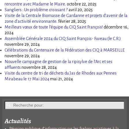
rencontre avec Madame le Maire.
octobre 22, 2025
Sangliers : Un problème croissant ?
avril 20, 2025
Visite de la Centrale Biomasse de Gardanne et projets d’avenir de la
zone d’activité environnante.
février 28, 2025
Meilleurs vœux de toute l’équipe du CIQ Saint François!
décembre 16,
2024
Assemblée Générale 2024 du CIQ Saint François- Fuveau (le C.R.)
novembre 29, 2024
Célébrations du Centenaire de la Fédération des CIQ à MARSEILLE
novembre 29, 2024
Nouvelle campagne de gestion de la ripisylve de l’Arc et ses
affluents
novembre 28, 2024
Visite du centre de tri de déchets du Jas de Rhodes aux Pennes
Mirabeau le 17 Mai 2024
mai 21, 2024
Actualités
Réunion publique d’information sur les frelons asiatiques à la