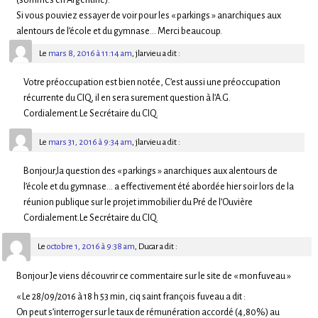
Si vous pouviez essayer de voir pour les « parkings » anarchiques aux
alentours de l’école et du gymnase… Merci beaucoup.
Le
mars 8, 2016 à 11:14 am
,
jlarvieu
a dit :
Votre préoccupation est bien notée, C’est aussi une préoccupation
récurrente du CIQ, il en sera surement question à l’A.G.
Cordialement.Le Secrétaire du CIQ.
Le
mars 31, 2016 à 9:34 am
,
jlarvieu
a dit :
Bonjour,la question des « parkings » anarchiques aux alentours de
l’école et du gymnase… a effectivement été abordée hier soir lors de la
réunion publique sur le projet immobilier du Pré de l’Ouvière
Cordialement.Le Secrétaire du CIQ.
Le
octobre 1, 2016 à 9:38 am
,
Ducar
a dit :
Bonjour Je viens découvrir ce commentaire sur le site de « monfuveau »
« Le 28/09/2016 à 18 h 53 min, ciq saint françois fuveau a dit :
On peut s’interroger sur le taux de rémunération accordé (4,80%) au