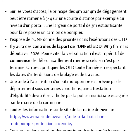
Sur les voies d’accès, le principe des 4m par 4m de dégagement
peut être ramené à 3×4 sur une courte distance par exemple au
niveau d’un portail, une largeur de portail de 3m est suffisante
pour faire passer un camion de pompier.
L’exposé de l’ONF donne des priorités dans l’exécutions des OLD.
Il y aura des
contrôles de la part de l’ONF et la DDTM13
fin mars
début avril 2026. Pour éviter la verbalisation il est impératif de
commencer
le débroussaillement même si celui-ci n’est pas
terminé. On peut pratiquer les OLD toute l’année en respectant
les dates d’interdictions de brulage et de travaux.
Une aide à l’acquisition d’un kit motopompe est prévue par le
département sous certaines conditions, une attestation
d’éligibilité devra être validée par la police municipale et signée
par le maire de la commune.
Toutes les informations sur le site de la mairie de Fuveau:
https://www.mairiedefuveau.fr/aide-a-lachat-dune-
motopompe-protection-incendie/
Concernant les contrôles des propriétés, (cette année Fuveau fait