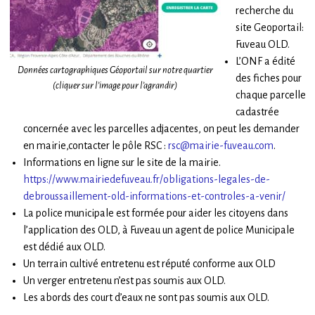
recherche du
site Geoportail:
Fuveau OLD.
L’ONF a édité
Données cartographiques Géoportail sur notre quartier
des fiches pour
(cliquer sur l’image pour l’agrandir)
chaque parcelle
cadastrée
concernée avec les parcelles adjacentes, on peut les demander
en mairie,contacter le pôle RSC :
rsc@mairie-fuveau.com
.
Informations en ligne sur le site de la mairie.
https://www.mairiedefuveau.fr/obligations-legales-de-
debroussaillement-old-informations-et-controles-a-venir/
La police municipale est formée pour aider les citoyens dans
l’application des OLD, à Fuveau un agent de police Municipale
est dédié aux OLD.
Un terrain cultivé entretenu est réputé conforme aux OLD
Un verger entretenu n’est pas soumis aux OLD.
Les abords des court d’eaux ne sont pas soumis aux OLD.