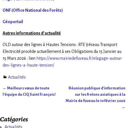
ONF (Office National des Forêts)
Géoportail
Autres informations d’actualité
OLD autour des lignes à Hautes Tensions : RTE (réseau Transport
Electricité procède actuellement à ses Obligations du 15 Janvier au
15 Mars 2026 : lien
https://www.mairiedefuveau.fr/elagage-autour-
des-lignes-a-haute-tension/
Actualités
←
Meilleurs vœux de toute
Réunion publique d’information
Navigation des articles
l’équipe du CIQ Saint François!
sur les frelons asiatiques à la
Mairie de Fuveau le 10 février 2026
→
Catégories
Actualités