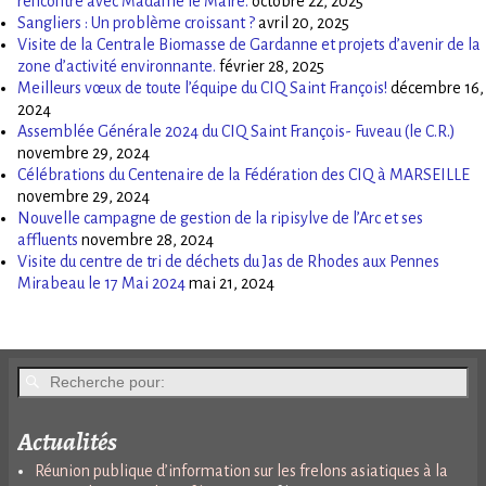
rencontre avec Madame le Maire.
octobre 22, 2025
Sangliers : Un problème croissant ?
avril 20, 2025
Visite de la Centrale Biomasse de Gardanne et projets d’avenir de la
zone d’activité environnante.
février 28, 2025
Meilleurs vœux de toute l’équipe du CIQ Saint François!
décembre 16,
2024
Assemblée Générale 2024 du CIQ Saint François- Fuveau (le C.R.)
novembre 29, 2024
Célébrations du Centenaire de la Fédération des CIQ à MARSEILLE
novembre 29, 2024
Nouvelle campagne de gestion de la ripisylve de l’Arc et ses
affluents
novembre 28, 2024
Visite du centre de tri de déchets du Jas de Rhodes aux Pennes
Mirabeau le 17 Mai 2024
mai 21, 2024
Actualités
Réunion publique d’information sur les frelons asiatiques à la