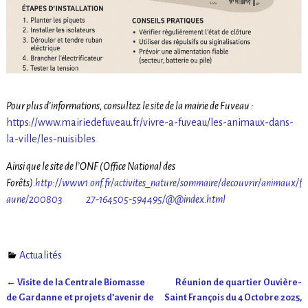
Pour plus d’informations, consultez le site de la mairie de Fuveau :
https://www.mairiedefuveau.fr/vivre-a-fuveau/les-animaux-dans-
la-ville/les-nuisibles
Ainsi que le site de l’ONF (Office National des
Forêts).
http://www1.onf.fr/activites_nature/sommaire/decouvrir/animaux/f
aune/200803 27-164505-594495/@@index.html
Actualités
←
Visite de la Centrale Biomasse
Réunion de quartier Ouvière-
Navigation des articles
de Gardanne et projets d’avenir de
Saint François du 4 Octobre 2025,