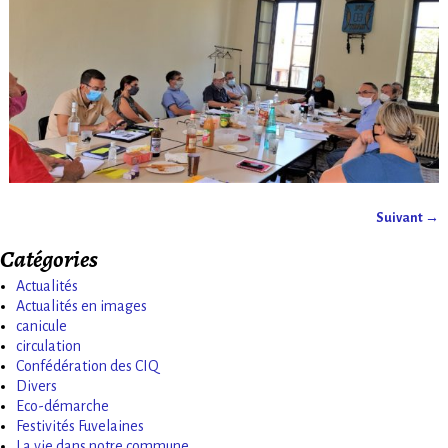
Suivant →
Navigation des images
Catégories
Actualités
Actualités en images
canicule
circulation
Confédération des CIQ
Divers
Eco-démarche
Festivités Fuvelaines
La vie dans notre commune