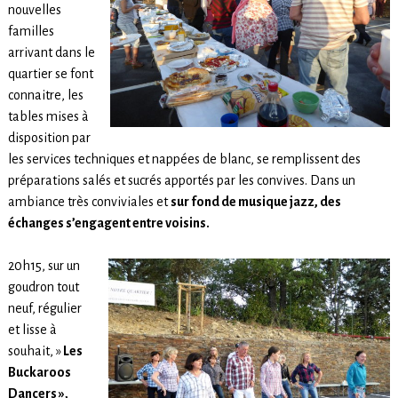
nouvelles
familles
arrivant dans le
quartier se font
connaitre, les
tables mises à
disposition par
les services techniques et nappées de blanc, se remplissent des
préparations salés et sucrés apportés par les convives. Dans un
ambiance très conviviales et
sur fond de musique jazz, des
échanges s’engagent entre voisins.
20h15, sur un
goudron tout
neuf, régulier
et lisse à
souhait, »
Les
Buckaroos
Dancers »,