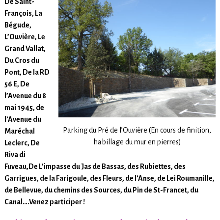
De Saint-
François, La
Bégude,
L’Ouvière, Le
Grand Vallat,
Du Cros du
Pont, De la RD
56 E, De
l’Avenue du 8
mai 1945, de
l’Avenue du
Parking du Pré de l’Ouvière (En cours de finition,
Maréchal
habillage du mur en pierres)
Leclerc, De
Riva di
Fuveau,De L’impasse du Jas de Bassas, des Rubiettes, des
Garrigues, de la Farigoule, des Fleurs, de l’Anse, de Lei Roumanille,
de Bellevue, du chemins des Sources, du Pin de St-Francet, du
Canal….Venez participer !