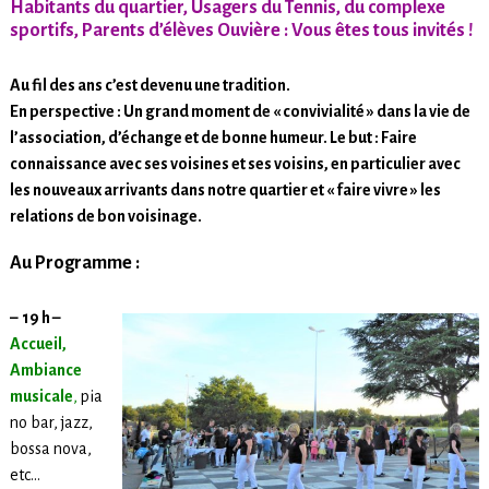
Habitants du quartier, Usagers du Tennis, du complexe
sportifs, Parents d’élèves Ouvière : Vous êtes tous invités !
Au fil des ans c’est devenu une tradition.
En perspective : Un grand moment de « convivialité » dans la vie de
l’association, d’échange et de bonne humeur.
Le but : Faire
connaissance avec ses voisines et ses voisins, en particulier avec
les nouveaux arrivants dans notre quartier et « faire vivre » les
relations de bon voisinage.
Au Programme :
– 19 h –
Accueil,
Ambiance
musicale
,
pia
no bar, jazz,
bossa nova,
etc…