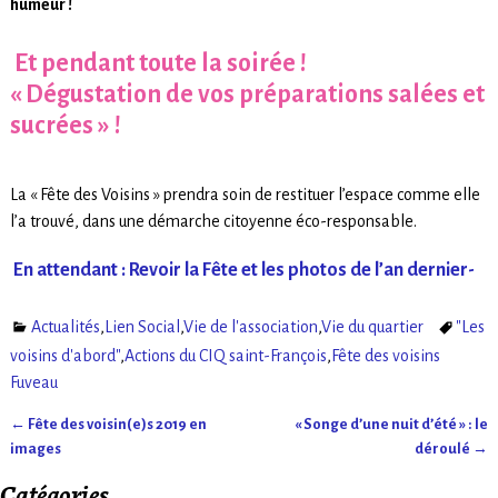
humeur !
Et pendant toute la soirée !
« Dégustation de vos préparations salées et
sucrées » !
La « Fête des Voisins » prendra soin de restituer l’espace comme elle
l’a trouvé, dans une démarche citoyenne éco-responsable.
En attendant : Revoir la Fête et les photos de l’an dernier-
Actualités
,
Lien Social
,
Vie de l'association
,
Vie du quartier
"Les
voisins d'abord"
,
Actions du CIQ saint-François
,
Fête des voisins
Fuveau
←
Fête des voisin(e)s 2019 en
« Songe d’une nuit d’été » : le
Navigation des articles
images
déroulé
→
Catégories