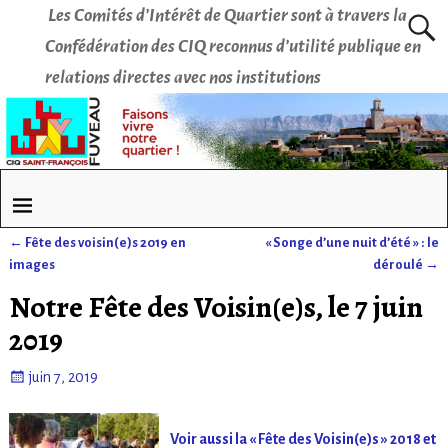
Les Comités d’Intérêt de Quartier sont à travers la
Confédération des CIQ reconnus d’utilité publique en
relations directes avec nos institutions
←
Fête des voisin(e)s 2019 en
« Songe d’une nuit d’été » : le
Navigation des articles
images
déroulé
→
Notre Fête des Voisin(e)s, le 7 juin
2019
juin 7, 2019
Voir aussi la « Fête des Voisin(e)s » 2018 et