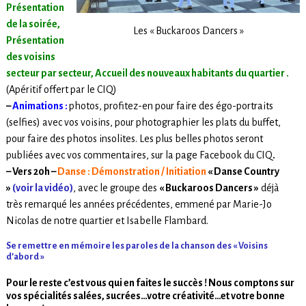
Présentation
de la soirée,
Les « Buckaroos Dancers »
Présentation
des voisins
secteur par secteur, Accueil des nouveaux habitants du quartier .
(Apéritif offert par le CIQ)
–
Animations :
photos, profitez-en pour faire des égo-portraits
(selfies) avec vos voisins, pour photographier les plats du buffet,
pour faire des photos insolites. Les plus belles photos seront
publiées avec vos commentaires, sur la page Facebook du CIQ
.
– Vers 20h –
Danse : Démonstration / Initiation
« Danse Country
»
(voir la vidéo)
, avec le groupe des
« Buckaroos Dancers »
déjà
très remarqué les années précédentes, emmené par Marie-Jo
Nicolas de notre quartier et Isabelle Flambard.
Se remettre en mémoire les paroles de la chanson des « Voisins
d’abord »
Pour le reste c’est vous qui en faites le succès ! Nous comptons sur
vos spécialités salées, sucrées…votre créativité…et votre bonne