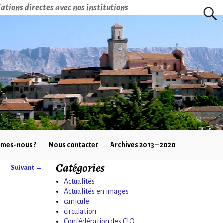
ations directes avec nos institutions
mes-nous ?
Nous contacter
Archives 2013 – 2020
Catégories
Suivant →
Actualités
Actualités en images
canicule
circulation
Confédération des CIQ