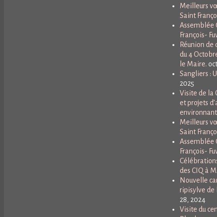
Meilleurs vœ
Saint Franço
Assemblée G
François- Fuv
Réunion de q
du 4 Octobr
le Maire.
oc
Sangliers : 
2025
Visite de l
et projets d’
environnant
Meilleurs vœ
Saint Franço
Assemblée G
François- Fuv
Célébrations
des CIQ à 
Nouvelle ca
ripisylve de 
28, 2024
Visite du ce