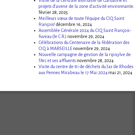
Visite de la Centrale Biomasse de Gardanne et
projets d’avenir de la zone d’activité environnante.
février 28, 2025
Meilleurs vœux de toute l’équipe du CIQ Saint
François!
décembre 16, 2024
Assemblée Générale 2024 du CIQ Saint François-
Fuveau (le C.R.)
novembre 29, 2024
Célébrations du Centenaire de la Fédération des
CIQ à MARSEILLE
novembre 29, 2024
Nouvelle campagne de gestion de la ripisylve de
l’Arc et ses affluents
novembre 28, 2024
Visite du centre de tri de déchets du Jas de Rhodes
aux Pennes Mirabeau le 17 Mai 2024
mai 21, 2024