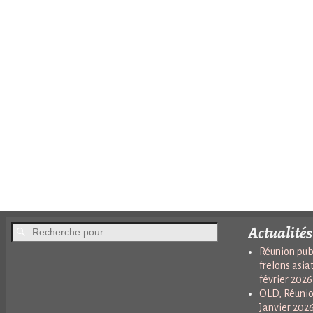
Actualités
Réunion publ
frelons asia
février 2026
OLD, Réunio
Janvier 202