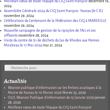
Meilleurs vœux de toute l’équipe du CIQ Saint François!
décembre 16,
2024
Assemblée Générale 2024 du CIQ Saint François- Fuveau (le C.R.)
novembre 29, 2024
Célébrations du Centenaire de la Fédération des CIQ à MARSEILLE
novembre 29, 2024
Nouvelle campagne de gestion de la ripisylve de l’Arc et ses
affluents
novembre 28, 2024
Visite du centre de tri de déchets du Jas de Rhodes aux Pennes
Mirabeau le 17 Mai 2024
mai 21, 2024
Actualités
Réunion publique d’information sur les frelons asiatiques à la
Mairie de Fuveau le 10 février 2026
février 23, 2026
OLD, Réunion Publique d’information du 15 Janvier 2026
janvier
28, 2026
Meilleurs vœux de toute l’équipe du CIQ Saint François!