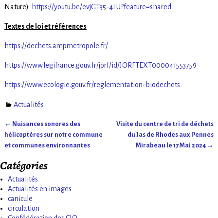
Nature)
https://youtu.be/evjGT35-4LU?feature=shared
Textes de loi et références
https://dechets.ampmetropole.fr/
https://www.legifrance.gouv.fr/jorf/id/JORFTEXT000041553759
https://www.ecologie.gouv.fr/reglementation-biodechets
Actualités
←
Nuisances sonores des
Visite du centre de tri de déchets
Navigation des articles
hélicoptères sur notre commune
du Jas de Rhodes aux Pennes
et communes environnantes
Mirabeau le 17 Mai 2024
→
Catégories
Actualités
Actualités en images
canicule
circulation
Confédération des CIQ