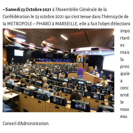
– Samedi 23 Octobre 2021
à l’Assemblée Générale de la
Confédération le 23 octobre 2021 qui s’est tenue dans l’hémicycle de
la METROPOLE – PHARO à MARSEILLE, elle a fait l’objet
d’élections
impo
rtant
es
mais
la
princ
ipale
a
conc
erné
le
nouv
eau
Conseil d’Administration.