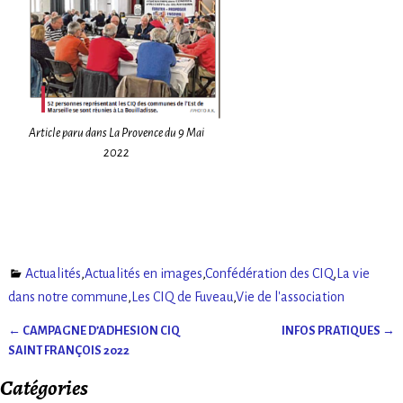
Article paru dans La Provence du 9 Mai
2022
Actualités
,
Actualités en images
,
Confédération des CIQ
,
La vie
dans notre commune
,
Les CIQ de Fuveau
,
Vie de l'association
←
CAMPAGNE D’ADHESION CIQ
INFOS PRATIQUES
→
Navigation des articles
SAINT FRANÇOIS 2022
Catégories