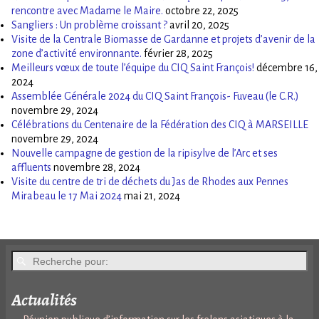
rencontre avec Madame le Maire.
octobre 22, 2025
Sangliers : Un problème croissant ?
avril 20, 2025
Visite de la Centrale Biomasse de Gardanne et projets d’avenir de la
zone d’activité environnante.
février 28, 2025
Meilleurs vœux de toute l’équipe du CIQ Saint François!
décembre 16,
2024
Assemblée Générale 2024 du CIQ Saint François- Fuveau (le C.R.)
novembre 29, 2024
Célébrations du Centenaire de la Fédération des CIQ à MARSEILLE
novembre 29, 2024
Nouvelle campagne de gestion de la ripisylve de l’Arc et ses
affluents
novembre 28, 2024
Visite du centre de tri de déchets du Jas de Rhodes aux Pennes
Mirabeau le 17 Mai 2024
mai 21, 2024
Actualités