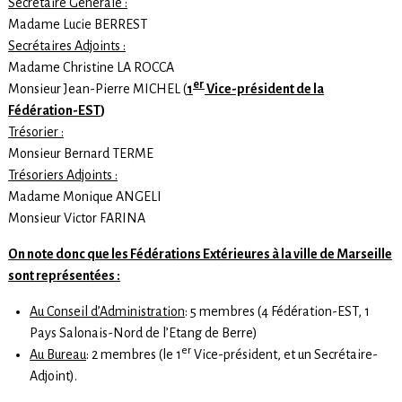
Secrétaire Générale :
Madame Lucie BERREST
Secrétaires Adjoints :
Madame Christine LA ROCCA
er
Monsieur Jean-Pierre MICHEL (
1
Vice-président de la
Fédération-EST
)
Trésorier :
Monsieur Bernard TERME
Trésoriers Adjoints :
Madame Monique ANGELI
Monsieur Victor FARINA
On note donc que les Fédérations Extérieures à la ville de Marseille
sont représentées :
Au Conseil d’Administration
: 5 membres (4 Fédération-EST, 1
Pays Salonais-Nord de l’Etang de Berre)
er
Au Bureau
: 2 membres (le 1
Vice-président, et un Secrétaire-
Adjoint).