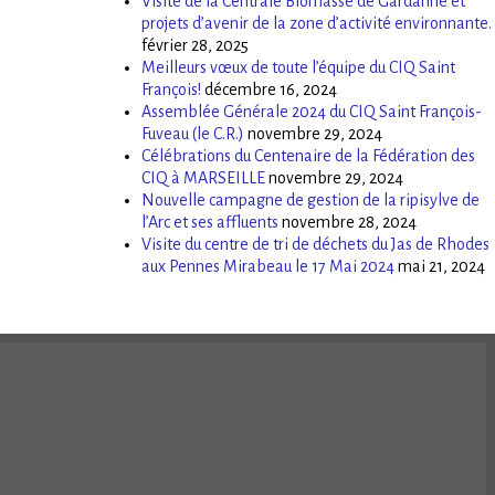
Visite de la Centrale Biomasse de Gardanne et
projets d’avenir de la zone d’activité environnante.
février 28, 2025
Meilleurs vœux de toute l’équipe du CIQ Saint
François!
décembre 16, 2024
Assemblée Générale 2024 du CIQ Saint François-
Fuveau (le C.R.)
novembre 29, 2024
Célébrations du Centenaire de la Fédération des
CIQ à MARSEILLE
novembre 29, 2024
Nouvelle campagne de gestion de la ripisylve de
l’Arc et ses affluents
novembre 28, 2024
Visite du centre de tri de déchets du Jas de Rhodes
aux Pennes Mirabeau le 17 Mai 2024
mai 21, 2024