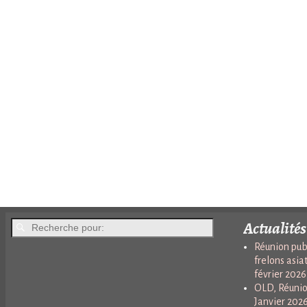
Actualités
Réunion publ
frelons asia
février 2026
OLD, Réunio
Janvier 202