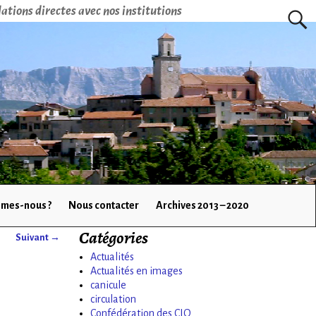
ations directes avec nos institutions
mes-nous ?
Nous contacter
Archives 2013 – 2020
Catégories
Suivant →
Actualités
Actualités en images
canicule
circulation
Confédération des CIQ