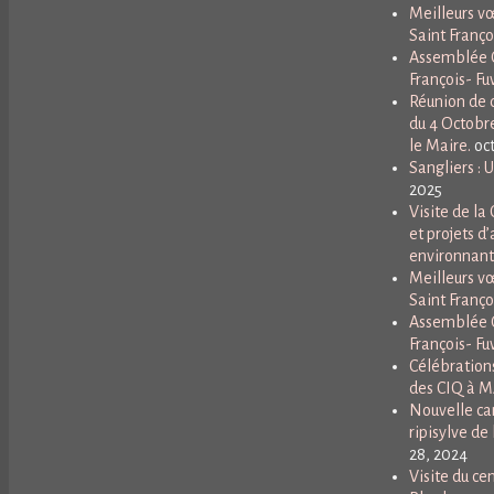
Meilleurs vœ
Saint Franço
Assemblée G
François- Fuv
Réunion de q
du 4 Octobr
le Maire.
oc
Sangliers : 
2025
Visite de l
et projets d’
environnant
Meilleurs vœ
Saint Franço
Assemblée G
François- Fuv
Célébrations
des CIQ à 
Nouvelle ca
ripisylve de 
28, 2024
Visite du ce