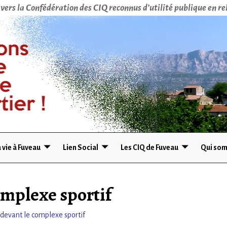
vers la Confédération des CIQ reconnus d’utilité publique en rel
 vie à Fuveau
Lien Social
Les CIQ de Fuveau
Qui som
omplexe sportif
evant le complexe sportif