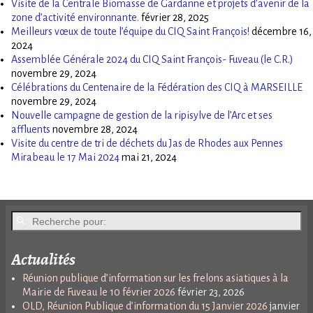
Visite de la Centrale Biomasse de Gardanne et projets d’avenir de la
zone d’activité environnante.
février 28, 2025
Meilleurs vœux de toute l’équipe du CIQ Saint François!
décembre 16,
2024
Assemblée Générale 2024 du CIQ Saint François- Fuveau (le C.R.)
novembre 29, 2024
Célébrations du Centenaire de la Fédération des CIQ à MARSEILLE
novembre 29, 2024
Nouvelle campagne de gestion de la ripisylve de l’Arc et ses
affluents
novembre 28, 2024
Visite du centre de tri de déchets du Jas de Rhodes aux Pennes
Mirabeau le 17 Mai 2024
mai 21, 2024
Actualités
Réunion publique d’information sur les frelons asiatiques à la
Mairie de Fuveau le 10 février 2026
février 23, 2026
OLD, Réunion Publique d’information du 15 Janvier 2026
janvier