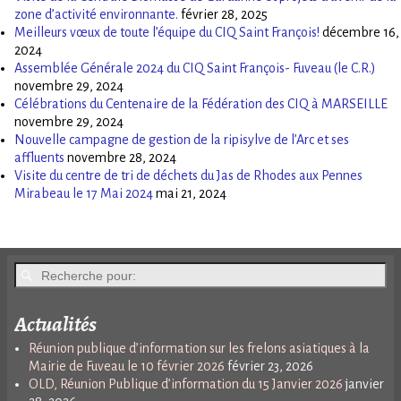
zone d’activité environnante.
février 28, 2025
Meilleurs vœux de toute l’équipe du CIQ Saint François!
décembre 16,
2024
Assemblée Générale 2024 du CIQ Saint François- Fuveau (le C.R.)
novembre 29, 2024
Célébrations du Centenaire de la Fédération des CIQ à MARSEILLE
novembre 29, 2024
Nouvelle campagne de gestion de la ripisylve de l’Arc et ses
affluents
novembre 28, 2024
Visite du centre de tri de déchets du Jas de Rhodes aux Pennes
Mirabeau le 17 Mai 2024
mai 21, 2024
Actualités
Réunion publique d’information sur les frelons asiatiques à la
Mairie de Fuveau le 10 février 2026
février 23, 2026
OLD, Réunion Publique d’information du 15 Janvier 2026
janvier