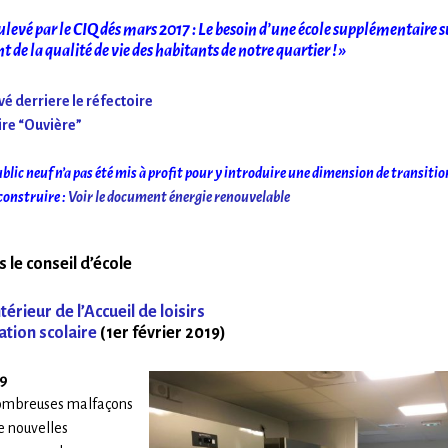
levé par le CIQ dés mars 2017 : Le besoin d’une école supplémentaire s
 de la qualité de vie des habitants de notre quartier ! »
é derriere le réfectoire
ire “Ouvière”
ic neuf n’a pas été mis à profit pour y introduire une dimension de transitio
construire :
Voir le document énergie renouvelable
le conseil d’école
érieur de l’Accueil de loisirs
ration scolaire
(1er février 2019)
19
 nombreuses malfaçons
e nouvelles