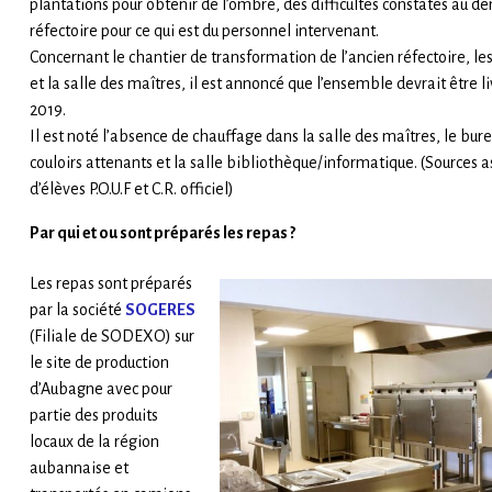
plantations pour obtenir de l’ombre, des difficultés constatés au 
réfectoire pour ce qui est du personnel intervenant.
Concernant le chantier de transformation de l’ancien réfectoire, les
et la salle des maîtres, il est annoncé que l’ensemble devrait être 
2019.
Il est noté l’absence de chauffage dans la salle des maîtres, le burea
couloirs attenants et la salle bibliothèque/informatique. (Sources 
d’élèves P.O.U.F et C.R. officiel)
Par qui et ou sont préparés les repas ?
Les repas sont préparés
par la société
SOGERES
(Filiale de SODEXO) sur
le site de production
d’Aubagne avec pour
partie des produits
locaux de la région
aubannaise et