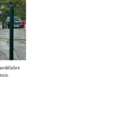
 candélabre
mois.