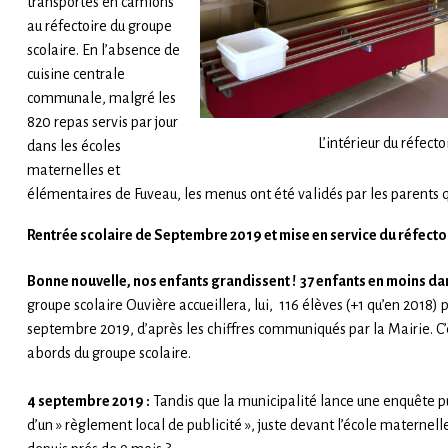
transportés en camions
au réfectoire du groupe
scolaire. En l’absence de
cuisine centrale
communale, malgré les
820 repas servis par jour
L’intérieur du réfecto
dans les écoles
maternelles et
élémentaires de Fuveau, les menus ont été validés par les parents qu
Rentrée scolaire de Septembre 2019
et mise en service du réfecto
Bonne nouvelle, nos enfants grandissent ! 37 enfants en moins da
groupe scolaire Ouvière accueillera, lui, 116 élèves (+1 qu’en 2018) 
septembre 2019, d’après les chiffres communiqués par la Mairie. C’es
abords du groupe scolaire.
4 septembre 2019 :
Tandis que la municipalité lance une enquête pu
d’un » règlement local de publicité », juste devant l’école maternel