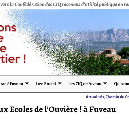
vers la Confédération des CIQ reconnus d’utilité publique en rel
 vie à Fuveau
Lien Social
Les CIQ de Fuveau
Qui som
Actualités, Chemin du Cr
x Ecoles de l’Ouvière ! à Fuveau