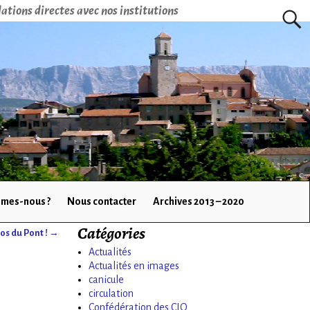
ations directes avec nos institutions
mes-nous ?
Nous contacter
Archives 2013 – 2020
Catégories
os du Pont !
→
Actualités
Actualités en images
canicule
circulation
Confédération des CIQ