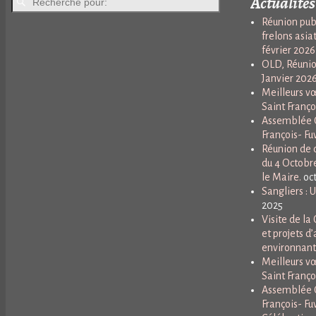
Actualités
Réunion publ
frelons asia
février 2026
OLD, Réunio
Janvier 202
Meilleurs vœ
Saint Franço
Assemblée G
François- Fuv
Réunion de q
du 4 Octobr
le Maire.
oc
Sangliers : 
2025
Visite de l
et projets d’
environnant
Meilleurs vœ
Saint Franço
Assemblée G
François- Fuv