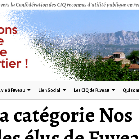
vers la Confédération des CIQ reconnus d’utilité publique en rel
 vie à Fuveau
Lien Social
Les CIQ de Fuveau
Qui som
la catégorie
Nos
les élus de Fuve