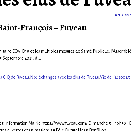
Articles 
Saint-François – Fuveau
sanitaire COVID19 et les multiples mesures de Santé Publique, l’Assemb
 25 Septembre 2021, à
…
s CIQ de Fuveau
,
Nos échanges avec les élus de Fuveau
,
Vie de l'associat
det, information Mairie https://www.fuveau.com/ Dimanche 5 – 16h30 : 
tes ouvertes et animations au Pôle Culturel Jean Bonfillon
…