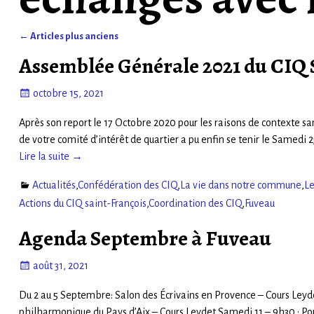
←
Articles plus anciens
Navigation des articles
Assemblée Générale 2021 du CIQ 
octobre 15, 2021
Après son report le 17 Octobre 2020 pour les raisons de contexte 
de votre comité d’intérêt de quartier a pu enfin se tenir le Samedi
Lire la suite →
Actualités
,
Confédération des CIQ
,
La vie dans notre commune
,
Le
Actions du CIQ saint-François
,
Coordination des CIQ
,
Fuveau
Agenda Septembre à Fuveau
août 31, 2021
Du 2 au 5 Septembre: Salon des Écrivains en Provence – Cours Ley
philharmonique du Pays d’Aix – Cours Leydet Samedi 11 – 9h30 : Por