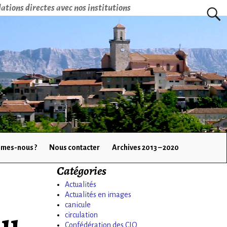
ations directes avec nos institutions
mes-nous ?
Nous contacter
Archives 2013 – 2020
Catégories
Actualités
Actualités en images
canicule
au
circulation
Confédération des CIQ