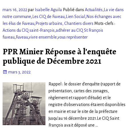
mars 16, 2022
par
Isabelle Aguila
Publié dans
Actualités
,
La vie dans
notre commune
,
Les CIQ de Fuveau
,
Lien Social
,
Nos échanges avec
les élus de Fuveau
,
Projets urbains, Chantiers divers
Mots-clefs :
Actions du CIQ saint-François
,
adhérer au CIQ St François
fuveau
,
Fuveau
,
vivre ensemble
,
vous représenter
PPR Minier Réponse à l’enquête
publique de Décembre 2021
mars 3, 2022
Rappel : le dossier d’enquête (rapport de
présentation, cartes des zonages,
règlement et rapport d’étude) et le
registre d’observations étaient disponibles
en mairie et sur le site de la préfecture
jusqu’au 16 décembre 2021.Le CIQ Saint
François avait déposé une
…