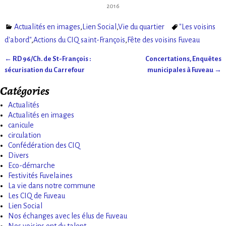
2016
Actualités en images
,
Lien Social
,
Vie du quartier
"Les voisins
d'abord"
,
Actions du CIQ saint-François
,
Fête des voisins Fuveau
←
RD 96/Ch. de St-François :
Concertations, Enquêtes
Navigation des articles
sécurisation du Carrefour
municipales à Fuveau
→
Catégories
Actualités
Actualités en images
canicule
circulation
Confédération des CIQ
Divers
Eco-démarche
Festivités Fuvelaines
La vie dans notre commune
Les CIQ de Fuveau
Lien Social
Nos échanges avec les élus de Fuveau
Nos voisins ont du talent