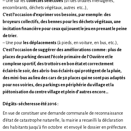
– Une sur les
collectes sélectives
(tri des ordures ménagères,
encombrants, déchets végétaux, autres etc…),
C’est l’occasion d’exprimer vos besoins, par exemple: des
broyeurs collectifs, des bennes pour les déchets végétaux, une
incitation financière pour ceux qui jouent le jeu en prenant le peine
de trier.
– Une pour
l
es déplacem
ents
(à pieds, en voiture, en bus, etc..),
C’est l’occasion de suggérer des améliorations comme : plus de
places de parking devant l’école primaire de l’Ouvière et le
complexe sportif, des trottoirs en bon état et correctement
éclairés le soir, des abris-bus éclairés qui protègent de la pluie,
des mini-bus au lieu des cars de 50 places qui ne sont pas adaptés
pour nos voiries, des parkings en périphérie du village et la
piétonisation du centre village et plein d’autres encore…
Dégâts-sécheresse été 2016 :
En vue de constituer une demande communale de reconnaissance
d’état de catastrophe naturelle, la mairie a recueilli la déclaration
des habitants jusqu’à fin octobre et envoyé le dossier en préfecture.