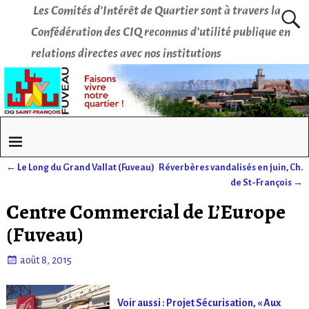
Les Comités d’Intérêt de Quartier sont à travers la
Confédération des CIQ reconnus d’utilité publique en
relations directes avec nos institutions
←
Le Long du Grand Vallat (Fuveau)
Réverbères vandalisés en juin, Ch.
Navigation des articles
de St-François
→
Centre Commercial de L’Europe
(Fuveau)
août 8, 2015
Voir aussi : Projet Sécurisation, « Aux