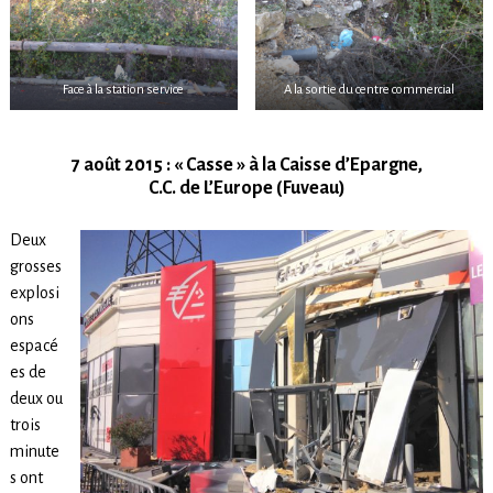
Face à la station service
A la sortie du centre commercial
7 août 2015 : « Casse » à la Caisse d’Epargne,
C.C. de L’Europe (Fuveau)
Deux
grosses
explosi
ons
espacé
es de
deux ou
trois
minute
s ont