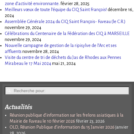
zone d’activité environnante.
février 28, 2025
Meilleurs vœux de toute l’équipe du CIQ Saint François!
décembre 16,
2024
Assemblée Générale 2024 du CIQ Saint François- Fuveau (le C.R.)
novembre 29, 2024
Célébrations du Centenaire de la Fédération des CIQ à MARSEILLE
novembre 29, 2024
Nouvelle campagne de gestion de la ripisylve de l’Arc et ses
affluents
novembre 28, 2024
Visite du centre de tri de déchets du Jas de Rhodes aux Pennes
Mirabeau le 17 Mai 2024
mai 21, 2024
Actualités
Réunion publique d’information sur les frelons asiatiques à la
Mairie de Fuveau le 10 février 2026
février 23, 2026
OLD, Réunion Publique d’information du 15 Janvier 2026
janvier
28, 2026