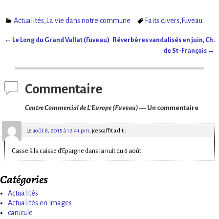
Actualités
,
La vie dans notre commune
Faits divers
,
Fuveau
←
Le Long du Grand Vallat (Fuveau)
Réverbères vandalisés en juin, Ch.
Navigation des articles
de St-François
→
Commentaire
Centre Commercial de L’Europe (Fuveau)
— Un commentaire
Le
août 8, 2015 à 12:41 pm
,
jcescaffit
a dit :
Casse à la caisse d’Epargne dans la nuit du 6 août.
Catégories
Actualités
Actualités en images
canicule