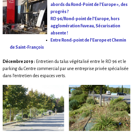
abords du Rond-Point de l’Europe », des
progrès ?
RD 96/Rond-point de l’Europe, hors
agglomération Fuveau, Sécurisation
absente !
Entre Rond-point de l’Europe et Chemin
de Saint-François
Décembre 2019 :
Entretien du talus végétalisé entre le RD 96 et le
parking du Centre commercial par une entreprise privée spécialisée
dans l’entretien des espaces verts.