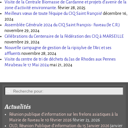
Visite de la Centrale Biomasse de Gardanne et projets d’avenir de la
zone d’activité environnante.
février 28, 2025
Meilleurs vœux de toute l’équipe du CIQ Saint François!
décembre 16,
2024
Assemblée Générale 2024 du CIQ Saint François- Fuveau (le C.R.)
novembre 29, 2024
Célébrations du Centenaire de la Fédération des CIQ à MARSEILLE
novembre 29, 2024
Nouvelle campagne de gestion de la ripisylve de l’Arc et ses
affluents
novembre 28, 2024
Visite du centre de tri de déchets du Jas de Rhodes aux Pennes
Mirabeau le 17 Mai 2024
mai 21, 2024
Actualités
Réunion publique d’information sur les frelons asiatiques à la
Mairie de Fuveau le 10 février 2026
février 23, 2026
OLD, Réunion Publique d’information du 15 Janvier 2026
janvier