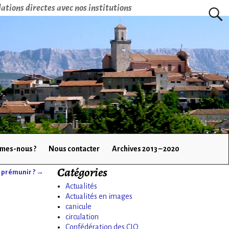
ations directes avec nos institutions
mes-nous ?
Nous contacter
Archives 2013 – 2020
Catégories
n prémunir ?
→
Actualités
Actualités en images
canicule
circulation
Confédération des CIQ