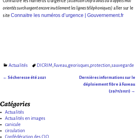
Connaitre les numéros d’urgence
(attention trop d’abus ou d’appels mal
orientés surchargent encore inutilement les lignes téléphoniques)
aller sur le
Connaitre les numéros d’urgence | Gouvernement.fr
site
Actualités
DICRIM
,
Fuveau
,
georisques
,
protection
,
sauvegarde
←
Sécheresse été 2021
Dernières informations sur le
Navigation des articles
déploiement fibre à Fuveau
(29/11/2021)
→
Catégories
Actualités
Actualités en images
canicule
circulation
Confédération des CIQ