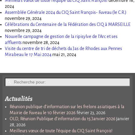
Meilleurs vœux de toute l’équipe du CIQ Saint François!
décembre 16,
2024
Assemblée Générale 2024 du CIQ Saint François- Fuveau (le C.R.)
novembre 29, 2024
Célébrations du Centenaire de la Fédération des CIQ à MARSEILLE
novembre 29, 2024
Nouvelle campagne de gestion de la ripisylve de l’Arc et ses
affluents
novembre 28, 2024
Visite du centre de tri de déchets du Jas de Rhodes aux Pennes
Mirabeau le 17 Mai 2024
mai 21, 2024
Actualités
Réunion publique d’information sur les frelons asiatiques à la
Mairie de Fuveau le 10 février 2026
février 23, 2026
OLD, Réunion Publique d’information du 15 Janvier 2026
janvier
28, 2026
Meilleurs vœux de toute l’équipe du CIQ Saint François!