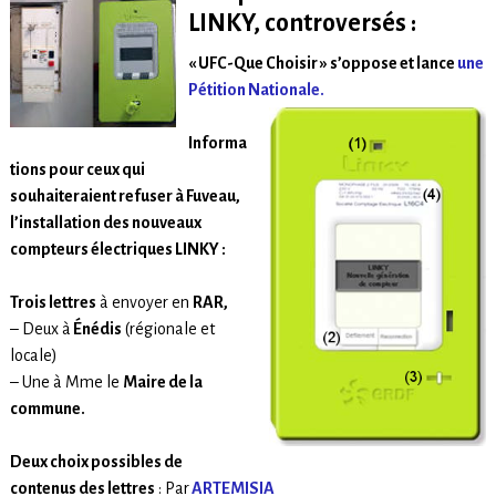
LINKY,
controversés :
« UFC-Que Choisir » s’oppose et lance
une
Pétition Nationale.
Informa
tions pour ceux qui
souhaiteraient refuser à Fuveau,
l’installation des nouveaux
compteurs électriques LINKY :
Trois lettres
à envoyer en
RAR,
– Deux à
Énédis
(régionale et
locale)
– Une à Mme le
Maire de la
commune.
Deux choix possibles de
contenus des lettres
: Par
ARTEMISIA