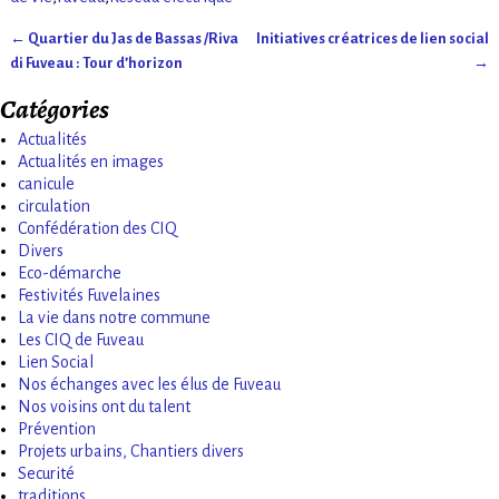
←
Quartier du Jas de Bassas /Riva
Initiatives créatrices de lien social
Navigation des articles
di Fuveau : Tour d’horizon
→
Catégories
Actualités
Actualités en images
canicule
circulation
Confédération des CIQ
Divers
Eco-démarche
Festivités Fuvelaines
La vie dans notre commune
Les CIQ de Fuveau
Lien Social
Nos échanges avec les élus de Fuveau
Nos voisins ont du talent
Prévention
Projets urbains, Chantiers divers
Securité
traditions