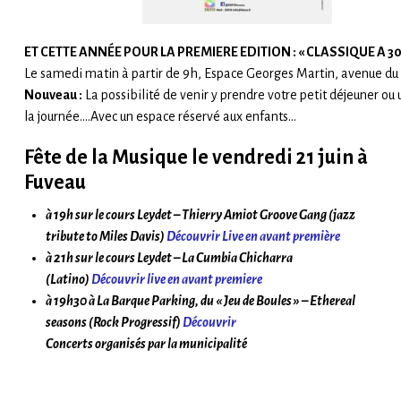
ET CETTE ANNÉE POUR LA PREMIERE EDITION : «
CLASSIQUE A 3
Le samedi matin à partir de 9h, Espace Georges Martin, avenue du
Nouveau :
La possibilité de venir y prendre votre petit déjeuner 
la journée….Avec un espace réservé aux enfants…
Fête de la Musique le vendredi 21 juin à
Fuveau
à 19h sur le cours Leydet – Thierry Amiot Groove Gang (jazz
tribute to Miles Davis)
Découvrir Live en avant première
à 21h sur le cours Leydet – La Cumbia Chicharra
(Latino)
Découvrir live en avant premiere
à 19h30 à La Barque Parking, du « Jeu de Boules » – Ethereal
seasons (Rock Progressif)
Découvrir
Concerts organisés par la municipalité