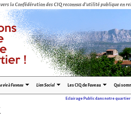
vers la Confédération des CIQ reconnus d’utilité publique en rel
a vie à Fuveau
Lien Social
Les CIQ de Fuveau
Qui somm
Eclairage Public dans notre quartier
l