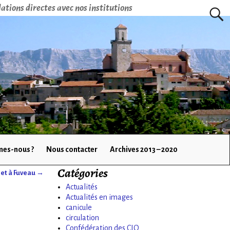
ations directes avec nos institutions
es-nous ?
Nous contacter
Archives 2013 – 2020
Catégories
 et à Fuveau
→
Actualités
Actualités en images
canicule
circulation
Confédération des CIQ