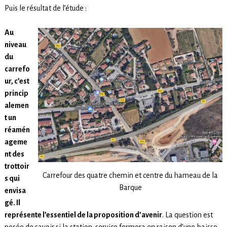
Puis le résultat de l’étude :
Au
niveau
du
carrefo
ur, c’est
princip
alemen
t un
réamén
ageme
nt des
trottoir
Carrefour des quatre chemin et centre du hameau de la
s qui
Barque
envisa
gé. Il
représente l’essentiel de la proposition d’avenir
. La question est
posée de savoir si la station-service fermera en raison d’une baisse