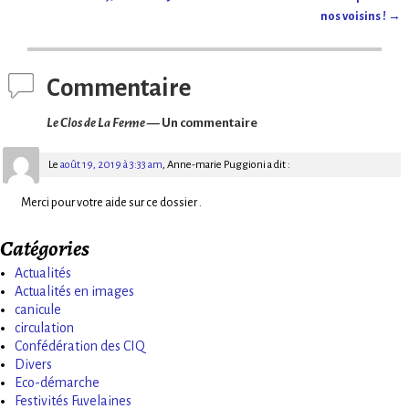
Navigation des articles
nos voisins !
→
Commentaire
Le Clos de La Ferme
— Un commentaire
Le
août 19, 2019 à 3:33 am
,
Anne-marie Puggioni
a dit :
Merci pour votre aide sur ce dossier .
Catégories
Actualités
Actualités en images
canicule
circulation
Confédération des CIQ
Divers
Eco-démarche
Festivités Fuvelaines