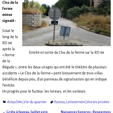
Clos de la
Ferme
mieux
signalé :
Situé le
long de la
RD 96
après la
Entrée et sortie du Clos de la ferme sur la RD 96
« Ferme
de la
Bégude », entre les deux virages qui ont été le théâtre de plusieurs
accidents « Le Clos de la Ferme » petit lotissement de trois villas
bénéficie depuis peu, d’un panneau de signalisation qui en indique
l’entrée.
Un progrès pour le facteur, les livreurs, et les visiteurs.
Actualités
,
Vie du quartier
Fuveau
,
Lotissement
,
Voiries privées
←
Grêle à Fuveau, Juillet 2019
Nuisances Sonores : Respectons