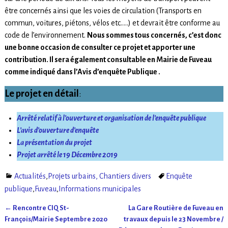
être concernés ainsi que les voies de circulation (Transports en
commun, voitures, piétons, vélos etc…..) et devrait être conforme au
code de l’environnement.
Nous sommes tous concernés, c’est donc
une bonne occasion de consulter ce projet et apporter une
contribution. Il sera également consultable en Mairie de Fuveau
comme indiqué dans l’Avis d’enquête Publique .
Le projet en détail
:
Arrêté relatif à l’ouverture et organisation de l’enquête publique
L’avis d’ouverture d’enquête
La présentation du projet
Projet
arrêté le 19 Décembre 2019
Actualités
,
Projets urbains, Chantiers divers
Enquête
publique
,
Fuveau
,
Informations municipales
←
Rencontre CIQ St-
La Gare Routière de Fuveau en
Navigation des articles
François/Mairie Septembre 2020
travaux depuis le 23 Novembre /