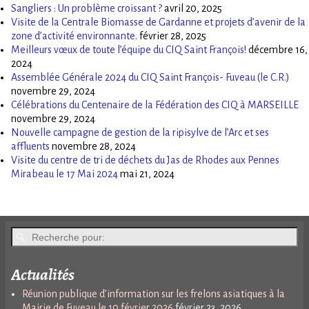
Sangliers : Un problème croissant ?
avril 20, 2025
Visite de la Centrale Biomasse de Gardanne et projets d’avenir de la
zone d’activité environnante.
février 28, 2025
Meilleurs vœux de toute l’équipe du CIQ Saint François!
décembre 16,
2024
Assemblée Générale 2024 du CIQ Saint François- Fuveau (le C.R.)
novembre 29, 2024
Célébrations du Centenaire de la Fédération des CIQ à MARSEILLE
novembre 29, 2024
Nouvelle campagne de gestion de la ripisylve de l’Arc et ses
affluents
novembre 28, 2024
Visite du centre de tri de déchets du Jas de Rhodes aux Pennes
Mirabeau le 17 Mai 2024
mai 21, 2024
Actualités
Réunion publique d’information sur les frelons asiatiques à la
Mairie de Fuveau le 10 février 2026
février 23, 2026