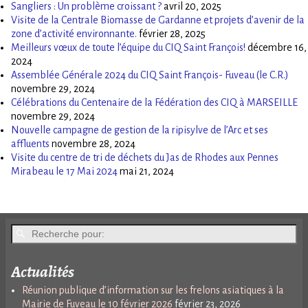
Sangliers : Un problème croissant ?
avril 20, 2025
Visite de la Centrale Biomasse de Gardanne et projets d’avenir de la
zone d’activité environnante.
février 28, 2025
Meilleurs vœux de toute l’équipe du CIQ Saint François!
décembre 16,
2024
Assemblée Générale 2024 du CIQ Saint François- Fuveau (le C.R.)
novembre 29, 2024
Célébrations du Centenaire de la Fédération des CIQ à MARSEILLE
novembre 29, 2024
Nouvelle campagne de gestion de la ripisylve de l’Arc et ses
affluents
novembre 28, 2024
Visite du centre de tri de déchets du Jas de Rhodes aux Pennes
Mirabeau le 17 Mai 2024
mai 21, 2024
Actualités
Réunion publique d’information sur les frelons asiatiques à la
Mairie de Fuveau le 10 février 2026
février 23, 2026