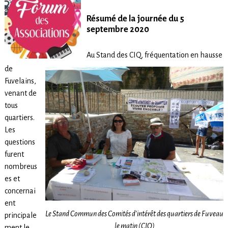
Résumé de la journée du 5
septembre 2020
Au Stand des CIQ, fréquentation en hausse
de
Fuvelains,
venant de
tous
quartiers.
Les
questions
furent
nombreus
es et
concernai
ent
Le Stand Commun des Comités d’intérêt des quartiers de Fuveau
principale
le matin (CIQ)
ment le