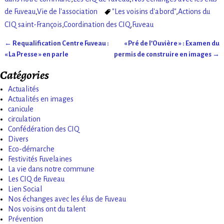
de Fuveau
,
Vie de l'association
"Les voisins d'abord"
,
Actions du
CIQ saint-François
,
Coordination des CIQ
,
Fuveau
←
Requalification Centre Fuveau :
« Pré de l’Ouvière » : Examen du
Navigation des articles
« La Presse » en parle
permis de construire en images
→
Catégories
Actualités
Actualités en images
canicule
circulation
Confédération des CIQ
Divers
Eco-démarche
Festivités Fuvelaines
La vie dans notre commune
Les CIQ de Fuveau
Lien Social
Nos échanges avec les élus de Fuveau
Nos voisins ont du talent
Prévention