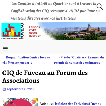
Les Comités d’Intérêt de Quartier sont à travers la
Confédération des CIQ reconnus d’utilité publique en
relations directes avec nos institutions
←
Requalification Centre Fuveau :
« Pré de l’Ouvière » : Examen du
Navigation des articles
« La Presse » en parle
permis de construire en images
→
CIQ de Fuveau au Forum des
Associations
septembre 3, 2018
Voir aussi
le Salon des Écrivains à Fuveau