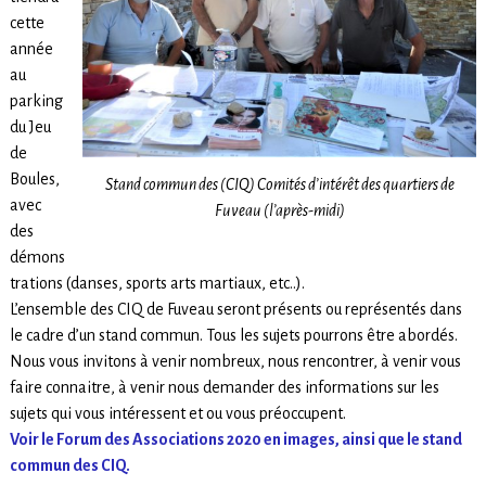
cette
année
au
parking
du Jeu
de
Boules,
Stand commun des (CIQ) Comités d’intérêt des quartiers de
avec
Fuveau (l’après-midi)
des
démons
trations (danses, sports arts martiaux, etc..).
L’ensemble des CIQ de Fuveau seront présents ou représentés dans
le cadre d’un stand commun. Tous les sujets pourrons être abordés.
Nous vous invitons à venir nombreux, nous rencontrer, à venir vous
faire connaitre, à venir nous demander des informations sur les
sujets qui vous intéressent et ou vous préoccupent.
Voir le Forum des Associations 2020 en images, ainsi que le stand
commun des CIQ.