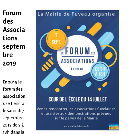
Forum
des
Associa
tions
septem
bre
2019
En 2019 le
forum des
association
s
se tiendra
le samedi 7
septembre
2019 de 9 à
18h
dans la