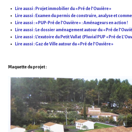
Lire aussi : Projet immobilier du « Pré de l’Ouvière »
Lire aussi : Examen du permis de construire, analyse et comm
Lire aussi : « PUP-Pré de l’Ouvière » : Aménageurs en action !
Lire aussi : Le dossier aménagement autour du « Pré de l’Ouviè
Lire aussi : L’exutoire du Petit Vallat (Pluvial PUP « Pré de L’Ouv
Lire aussi : Gaz de Ville autour du « Pré de l’Ouvière »
Maquette du projet :