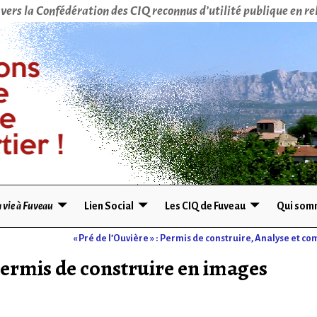
vers la Confédération des CIQ reconnus d’utilité publique en rel
 vie à Fuveau
Lien Social
Les CIQ de Fuveau
Qui som
« Pré de l’Ouvière » : Permis de construire, Analyse et 
permis de construire en images