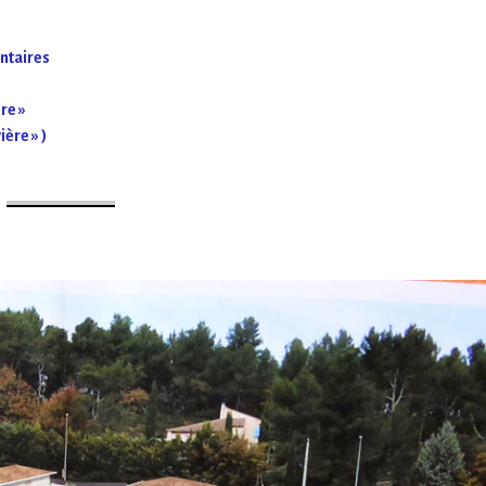
entaires
re »
ière » )