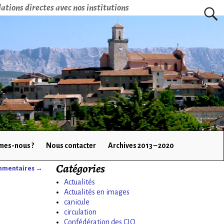
ations directes avec nos institutions
mes-nous ?
Nous contacter
Archives 2013 – 2020
Catégories
commentaires
→
Actualités
Actualités en images
canicule
circulation
Confédération des CIQ