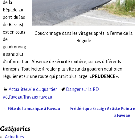
de la
Bégude au
pont du Jas
de Bassas)
est en cours
Goudronnage dans les virages après la Ferme de la
de
Bégude
goudronnag
e sans plus
d’information. Absence de sécurité routière, sur ces différents
tronçons. Tout incite à rouler plus vite sur du goudron neuf bien
régulier et sur une route qui parait plus large.
« PRUDENCE »
.
Actualités
,
Vie du quartier
Danger sur la RD
96
,
Fuveau
,
Travaux fuveau
←
Fête de la musique à Fuveau
Frédérique Escaig : Artiste Peintre
Navigation des articles
à Fuveau
→
Catégories
Actualités