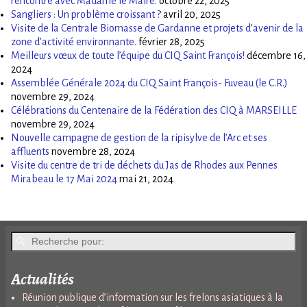
rencontre avec Madame le Maire.
octobre 22, 2025
Sangliers : Un problème croissant ?
avril 20, 2025
Visite de la Centrale Biomasse de Gardanne et projets d’avenir de la
zone d’activité environnante.
février 28, 2025
Meilleurs vœux de toute l’équipe du CIQ Saint François!
décembre 16,
2024
Assemblée Générale 2024 du CIQ Saint François- Fuveau (le C.R.)
novembre 29, 2024
Célébrations du Centenaire de la Fédération des CIQ à MARSEILLE
novembre 29, 2024
Nouvelle campagne de gestion de la ripisylve de l’Arc et ses
affluents
novembre 28, 2024
Visite du centre de tri de déchets du Jas de Rhodes aux Pennes
Mirabeau le 17 Mai 2024
mai 21, 2024
Actualités
Réunion publique d’information sur les frelons asiatiques à la