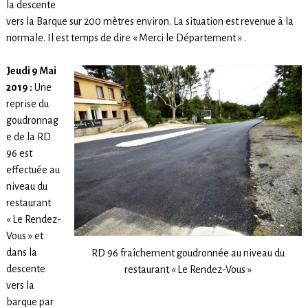
la descente
vers la Barque sur 200 mètres environ. La situation est revenue à la
normale. Il est temps de dire « Merci le Département » .
Jeudi 9 Mai
2019 :
Une
reprise du
goudronnag
e de la RD
96 est
effectuée au
niveau du
restaurant
« Le Rendez-
Vous » et
dans la
RD 96 fraîchement goudronnée au niveau du
descente
restaurant « Le Rendez-Vous »
vers la
barque par