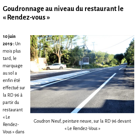
Goudronnage au niveau du restaurant le
« Rendez-vous »
10 juin
2019 :
Un
mois plus
tard, le
marquage
au sol a
enfin été
effectué sur
la RD 96 à
partir du
restaurant
« Le
Goudron Neuf, peinture neuve, sur la RD 96 devant
Rendez-
« Le Rendez-Vous »
Vous » dans