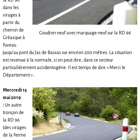
la RD 96
dans les
virages à
partir du
chemin de
Goudron neuf avec marquage neuf sur la RD 96
Gréasque à
Fuveau
jusqu’au pont du Jas de Bassas sur environ 200 mêtres. La situation
est revenue à la normale, si on peut dire, dans ce secteur
particulièrement accidentogène. Il est temps de dire « Merci le
Département » .
Mercredi 15
mai 2019
:
Un autre
tronçon de
la RD 96
(des virages
de la Ferme