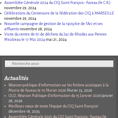
Assemblée Générale 2024 du CIQ Saint François- Fuveau (le C.R.)
novembre 29, 2024
Célébrations du Centenaire de la Fédération des CIQ à MARSEILLE
novembre 29, 2024
Nouvelle campagne de gestion de la ripisylve de l’Arc et ses
affluents
novembre 28, 2024
Visite du centre de tri de déchets du Jas de Rhodes aux Pennes
Mirabeau le 17 Mai 2024
mai 21, 2024
Actualités
Réunion publique d’information sur les frelons asiatiques à la
Mairie de Fuveau le 10 février 2026
février 23, 2026
OLD, Réunion Publique d’information du 15 Janvier 2026
janvier
28, 2026
Meilleurs vœux de toute l’équipe du CIQ Saint François!
décembre 18, 2025
Assemblée Générale 2025 du CIQ Saint François- Fuveau (le