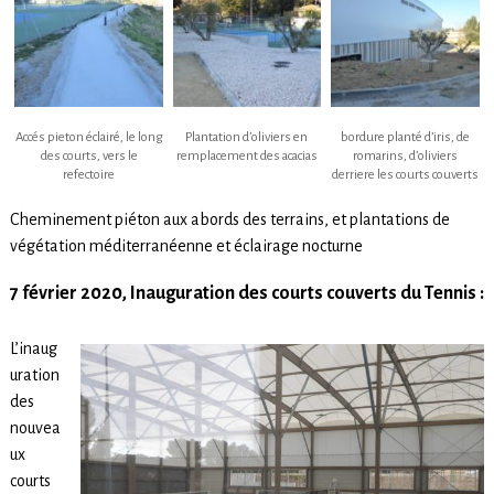
Accés pieton éclairé, le long
Plantation d’oliviers en
bordure planté d’iris, de
des courts, vers le
remplacement des acacias
romarins, d’oliviers
refectoire
derriere les courts couverts
Cheminement piéton aux abords des terrains, et plantations de
végétation méditerranéenne et éclairage nocturne
7 février 2020, Inauguration des courts couverts du Tennis :
L’inaug
uration
des
nouvea
ux
courts