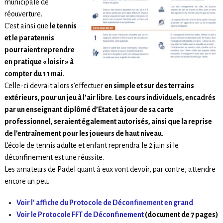
municipale de
réouverture.
C’est ainsi que
le tennis
et le paratennis
pourraient reprendre
en pratique « loisir » à
compter du 11 mai
.
Celle-ci devrait alors s’effectuer
en simple et sur des terrains
extérieurs, pour un jeu à l’air libre
.
Les cours individuels, encadrés
par un enseignant diplômé d’Etat et à jour de sa carte
professionnel, seraient également autorisés, ainsi que la reprise
de l’entraînement pour les joueurs de haut niveau
.
L’école de tennis adulte et enfant reprendra le 2 juin si le
déconfinement est une réussite.
Les amateurs de Padel quant à eux vont devoir, par contre, attendre
encore un peu.
Voir l’ affiche du Protocole de Déconfinement en grand
Voir le Protocole FFT de Déconfinement
(document de 7 pages)