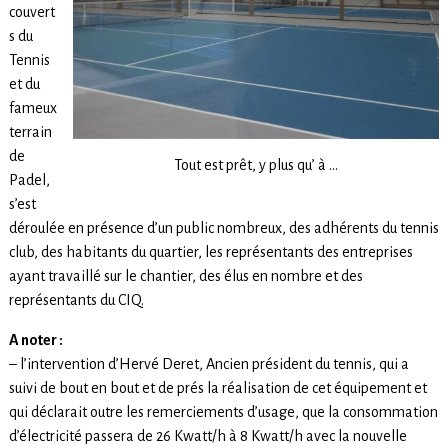
couvert
s du
Tennis
et du
fameux
terrain
de
Tout est prêt, y plus qu’ à …
Padel,
s’est
déroulée en présence d’un public nombreux, des adhérents du tennis
club, des habitants du quartier, les représentants des entreprises
ayant travaillé sur le chantier, des élus en nombre et des
représentants du CIQ.
A noter :
– l’intervention d’Hervé Deret, Ancien président du tennis, qui a
suivi de bout en bout et de prés la réalisation de cet équipement et
qui déclarait outre les remerciements d’usage, que la consommation
d’électricité passera de 26 Kwatt/h à 8 Kwatt/h avec la nouvelle