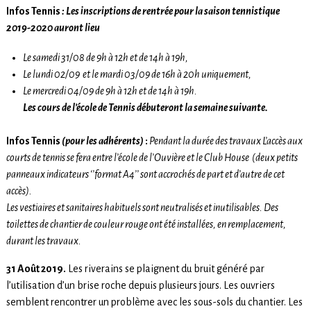
Infos Tennis
: Les inscriptions de rentrée pour la saison tennistique
2019-2020 auront lieu
Le samedi 31/08 de 9h à 12h et de 14h à 19h,
Le lundi 02/09 et le mardi 03/09 de 16h à 20h uniquement,
Le mercredi 04/09 de 9h à 12h et de 14h à 19h.
Les cours de l’école de Tennis débuteront la semaine suivante.
Infos Tennis
(pour les adhérents)
:
Pendant la durée des travaux L’accès aux
courts de tennis se fera entre l’école de l’Ouvière et le Club House (deux petits
panneaux indicateurs ‘’format A4’’ sont accrochés de part et d’autre de cet
accès).
Les vestiaires et sanitaires habituels sont neutralisés et inutilisables.
Des
toilettes de c
hantier de couleur rouge ont été installées, en remplacement,
durant les travaux.
31 Août 2019.
Les riverains se plaignent du bruit généré par
l’utilisation d’un brise roche depuis plusieurs jours. Les ouvriers
semblent rencontrer un problème avec les sous-sols du chantier. Les