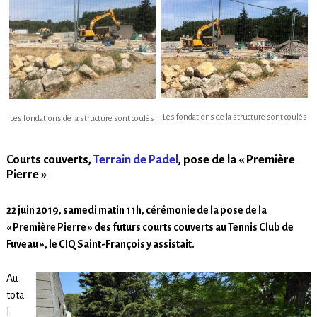
Les fondations de la structure sont coulés
Les fondations de la structure sont coulés
Courts couverts,
Terrain de Padel
, pose de la « Première
Pierre »
22 juin 2019, samedi matin 11h, cérémonie de la pose de la
« Première Pierre » des futurs courts couverts au Tennis Club de
Fuveau », le CIQ Saint-François y assistait.
Au
tota
l