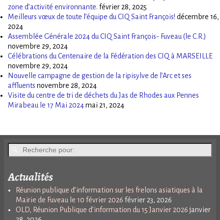
zone d’activité environnante.
février 28, 2025
Meilleurs vœux de toute l’équipe du CIQ Saint François!
décembre 16,
2024
Assemblée Générale 2024 du CIQ Saint François- Fuveau (le C.R.)
novembre 29, 2024
Célébrations du Centenaire de la Fédération des CIQ à MARSEILLE
novembre 29, 2024
Nouvelle campagne de gestion de la ripisylve de l’Arc et ses
affluents
novembre 28, 2024
Visite du centre de tri de déchets du Jas de Rhodes aux Pennes
Mirabeau le 17 Mai 2024
mai 21, 2024
Actualités
Réunion publique d’information sur les frelons asiatiques à la
Mairie de Fuveau le 10 février 2026
février 23, 2026
OLD, Réunion Publique d’information du 15 Janvier 2026
janvier
28, 2026