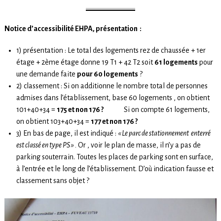
Notice d’accessibilité EHPA, présentation :
1) présentation : Le total des logements rez de chaussée + 1er
étage + 2ème étage donne 19 T1 + 42 T2 soit
61 logements
pour
une demande faite
pour 60 logements
?
2) classement : Si on additionne le nombre total de personnes
admises dans l’établissement, base 60 logements , on obtient
101+40+34 =
175 et non 176 ?
Si on compte 61 logements,
on obtient 103+40+34 =
177 et non 176 ?
3) En bas de page, il est indiqué :
« Le parc de stationnement enterré
est classé en type PS » .
Or , voir le plan de masse, il n’y a pas de
parking souterrain. Toutes les places de parking sont en surface,
à l’entrée et le long de l’établissement. D’où indication fausse et
classement sans objet ?