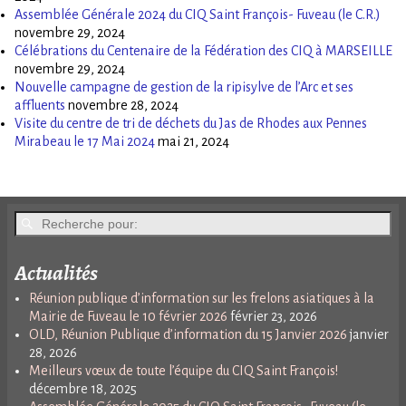
Assemblée Générale 2024 du CIQ Saint François- Fuveau (le C.R.)
novembre 29, 2024
Célébrations du Centenaire de la Fédération des CIQ à MARSEILLE
novembre 29, 2024
Nouvelle campagne de gestion de la ripisylve de l’Arc et ses
affluents
novembre 28, 2024
Visite du centre de tri de déchets du Jas de Rhodes aux Pennes
Mirabeau le 17 Mai 2024
mai 21, 2024
Actualités
Réunion publique d’information sur les frelons asiatiques à la
Mairie de Fuveau le 10 février 2026
février 23, 2026
OLD, Réunion Publique d’information du 15 Janvier 2026
janvier
28, 2026
Meilleurs vœux de toute l’équipe du CIQ Saint François!
décembre 18, 2025