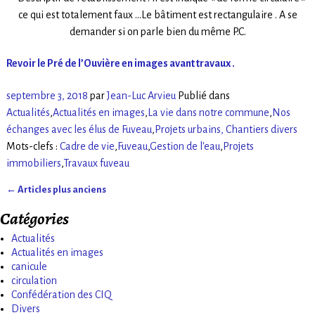
ce qui est totalement faux …Le bâtiment est rectangulaire . A se
demander si on parle bien du même P.C.
Revoir le Pré de l’Ouvière en images avant travaux .
septembre 3, 2018
par
Jean-Luc Arvieu
Publié dans
Actualités
,
Actualités en images
,
La vie dans notre commune
,
Nos
échanges avec les élus de Fuveau
,
Projets urbains, Chantiers divers
Mots-clefs :
Cadre de vie
,
Fuveau
,
Gestion de l'eau
,
Projets
immobiliers
,
Travaux fuveau
←
Articles plus anciens
Navigation des articles
Catégories
Actualités
Actualités en images
canicule
circulation
Confédération des CIQ
Divers