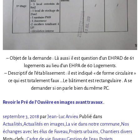
– Objet de la demande : Là aussi il est question d’un EHPAD de 61
logements au lieu d’un EHPA de 60 Logements.
– Descriptif de l’établissement : il est indiqué « de forme circulaire »
ce qui est totalement faux …Le bâtiment est rectangulaire . A se
demander si on parle bien du même P.C.
Revoir le Pré de l’Ouvière en images avant travaux .
septembre 3, 2018
par
Jean-Luc Arvieu
Publié dans
Actualités
,
Actualités en images
,
La vie dans notre commune
,
Nos
échanges avec les élus de Fuveau
,
Projets urbains, Chantiers divers
Mots-clefs :
Cadre de vie
,
Fuveau
,
Gestion de l'eau
,
Projets