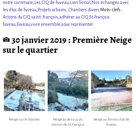
notre commune
,
Les CIQ de Fuveau
,
Lien Social
,
Nos échanges avec
les élus de Fuveau
,
Projets urbains, Chantiers divers
Mots-clefs :
Actions du CIQ saint-François
,
adhérer au CIQ St François
fuveau
,
Fuveau
,
vivre ensemble
,
vous représenter
30 janvier 2019 : Première Neige
sur le quartier
Neige sur le chantier
Neige au dessus du
Neige au Tennis club de
chemin de St-François
Fuveau